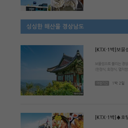
싱싱한 해산물 경상남도
[KTX-1박]
보물섬으로 불리는 경상
(한정식, 회정식, 멸치쌈밥
1박 2일
여행기간
[KTX-1박]