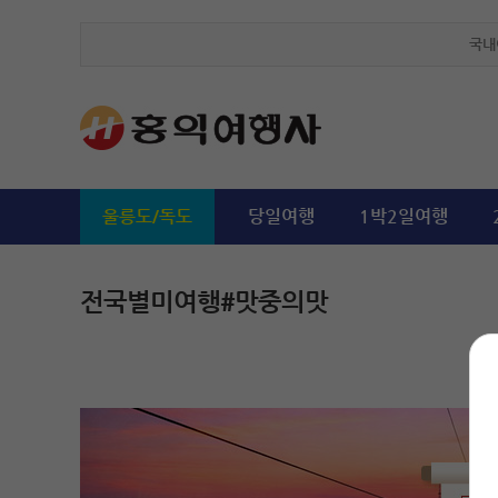
국내
울릉도/독도
당일여행
1박2일여행
전국별미여행#맛중의맛