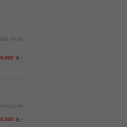
솥밥, 헛제사밥),
9,000
원 ~
 미식이 있는 여행
9,000
원 ~