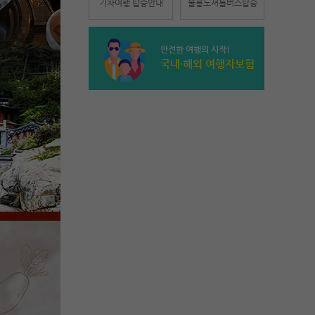
기차여행 탑승안내
울릉도셔틀버스탑승
안전한 여행의 시작!
국내·해외 여행자보험