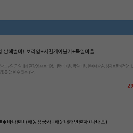
보물섬 남해별미! 보리암+사천케이블카+독일마을
남도 남해군 일대의 관광명소(보리암, 다랭이마을, 독일마을, 원예예술촌, 남해보물섬전망대,
)를 맛 볼 수 있는 1박...
29
♠호텔♠바다별미(해동용궁사+해운대해변열차+다대포)