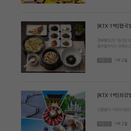
[KTX-1박]협
경북별미2탄-'엄선된 코
협곡열차까지. 만족도 
1박 2일
여행기간
[KTX-1박]
(5월별미) 치유의 제천
1박 2일
여행기간