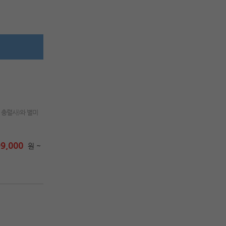
 충렬사)와 별미
9,000
원 ~