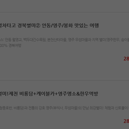
곡열차타고 경북별미② 안동/영주/봉화 맛있는 여행
스' 안동 월영교, 백두대간수목원, 분천산타마을, 영주 무섬마을과 지역 별미(영주한우, 송이돌
200% 경북여행
28
최강별미!제천 비룡담+케이블카+영주명소&한우먹방
(청풍호반, 비룡담)과 전통의 강호 영주(부석사, 무섬마을)의 만남 최강별미! 체험과 신토불이
28