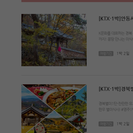
[KTX-1박]안
K문화를 대표하는 경북 
까지! 몽땅 만나는 미
1박 2일
여행기간
[KTX-1박]
경북별미1탄-찬란한 유
한우 별미식사) #영주1
1박 2일
여행기간