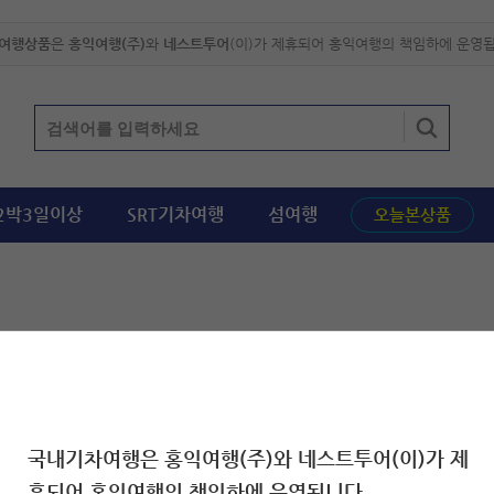
여행상품
은
홍익여행(주)
와
네스트투어
(이)가 제휴되어 홍익여행의 책임하에 운영
2박3일이상
SRT기차여행
섬여행
오늘본상품
국내기차여행은 홍익여행(주)와 네스트투어(이)가 제
휴되어 홍익여행의 책임하에 운영됩니다.