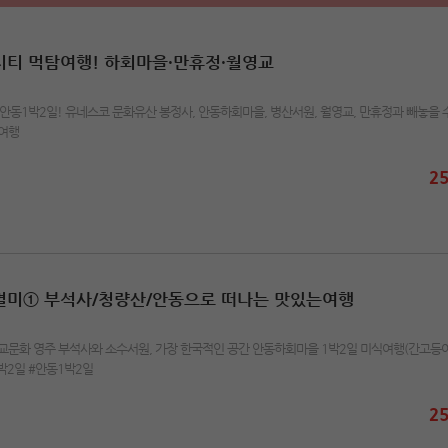
동시티 먹탐여행! 하회마을·만휴정·월영교
안동1박2일! 유네스코 문화유산 봉정사, 안동하회마을, 병산서원, 월영교, 만휴정과 빼놓을 
식여행
25
경북별미① 부석사/청량산/안동으로 떠나는 맛있는여행
교문화 영주 부석사와 소수서원, 가장 한국적인 공간 안동하회마을 1박2일 미식여행(간고등어
박2일 #안동1박2일
25