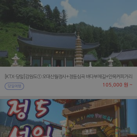
[KTX-당일]강원도① 오대산월정사+정동심곡 바다부채길+안목커피거리
105,000 원 ~
당일여행