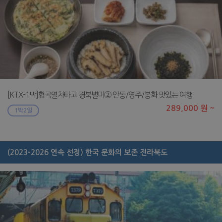
[KTX-1박]협곡열차타고 경북별미② 안동/영주/봉화 맛있는 여행
289,000 원 ~
1박2일
(2023-2026 연속 선정) 한국 문화의 보존 전라북도