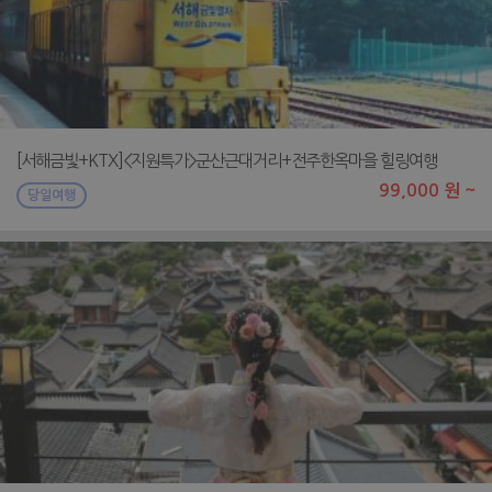
[서해금빛+KTX]<지원특가>군산근대거리+전주한옥마을 힐링여행
99,000 원 ~
당일여행