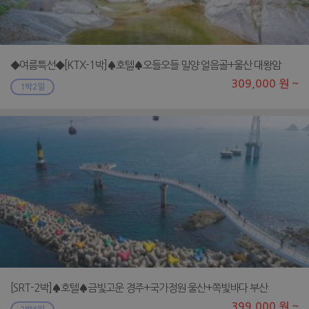
◆여름특선◆[KTX-1박]♠호텔♠오들오들 밀양 얼음골+울산 대왕암
309,000 원 ~
1박2일
[SRT-2박]♠호텔♠금빛고운 경주+국가정원 울산+쪽빛바다 부산
399,000 원 ~