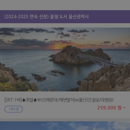
(2024-2025 연속 선정) 꿀잼 도시 울산광역시
[SRT-1박]♠호텔♠부산(해운대/해변열차)vs울산(간절곶/대왕암)
259,000 원 ~
1박2일