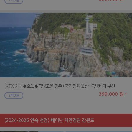
2박3일
[KTX-2박]♠호텔♠금빛고운 경주+국가정원 울산+쪽빛바다 부산
399,000 원 ~
2박3일
(2024-2026 연속 선정) 빼어난 자연경관 강원도