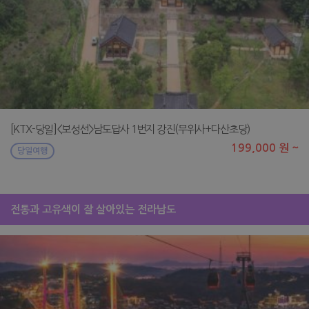
[KTX-당일]<보성선>남도답사 1번지 강진(무위사+다산초당)
199,000 원 ~
당일여행
전통과 고유색이 잘 살아있는 전라남도