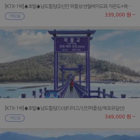
[KTX-1박]♠호텔♠남도힐링②신안 퍼플섬 반월박지도와 자은도+목포명소
339,000 원 ~
1박2일
[KTX-1박]♠호텔♠남도힐링①(섬티아고/신안퍼플섬/목포유달산)
349,000 원 ~
1박2일