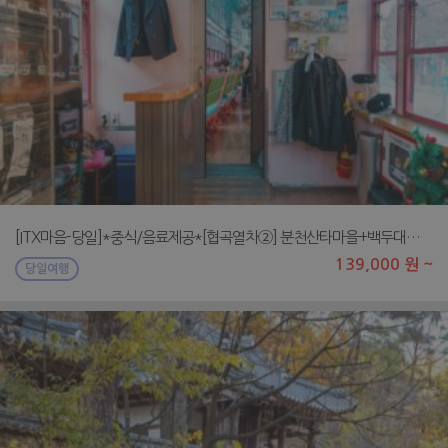
[ITX마음-당일]*중식/음료제공*[협곡열차②] 분천산타마을+백두대간수목원
139,000 원 ~
당일여행