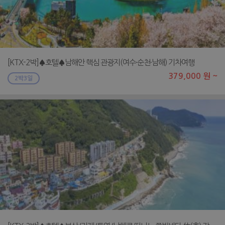
[KTX-2박]♠호텔♠남해안 핵심 관광지(여수·순천·남해) 기차여행
379,000 원 ~
2박3일