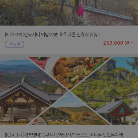
[KTX-1박]안동시티 먹탐여행! 하회마을·만휴정·월영교
259,000 원 ~
1박2일
[KTX-1박]경북별미① 부석사/청량산/안동으로 떠나는 맛있는여행