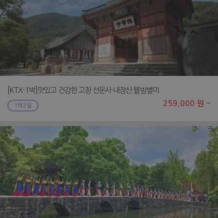
[KTX-1박]맛있고 건강한 고창 선운사·내장산 웰빙별미
259,000 원 ~
1박2일