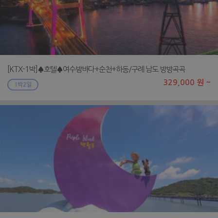
[KTX-1박]♠호텔♠여수밤바다+순천+하동/구례 남도 방방곡곡
329,000 원 ~
1박2일