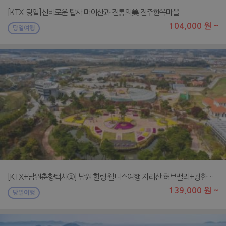
[KTX-당일]신비로운 탑사 마이산과 전통의美 전주한옥마을
104,000 원 ~
당일여행
[KTX+남원춘향택시②] 남원 힐링 웰니스여행 지리산 허브밸리+광한루원
139,000 원 ~
당일여행