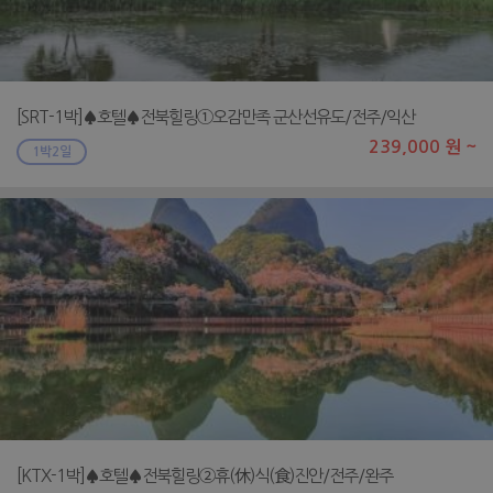
[SRT-1박]♠호텔♠전북힐링①오감만족 군산선유도/전주/익산
239,000 원 ~
1박2일
[KTX-1박]♠호텔♠전북힐링②휴(休)식(食)진안/전주/완주