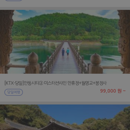
[KTX-당일]안동시티② 미스터션샤인 만휴정+월영교+봉정사
99,000 원 ~
당일여행