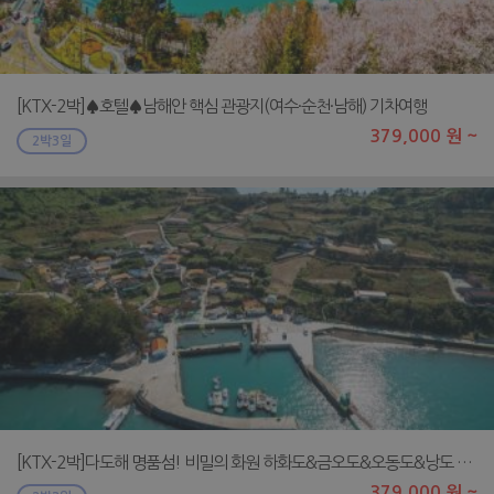
[KTX-2박]♠호텔♠남해안 핵심 관광지(여수·순천·남해) 기차여행
379,000 원 ~
2박3일
[KTX-2박]다도해 명품섬! 비밀의 화원 하화도&금오도&오동도&낭도 4도 탐방
379,000 원 ~