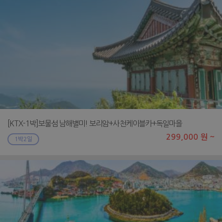
[KTX-1박]보물섬 남해별미! 보리암+사천케이블카+독일마을
299,000 원 ~
1박2일