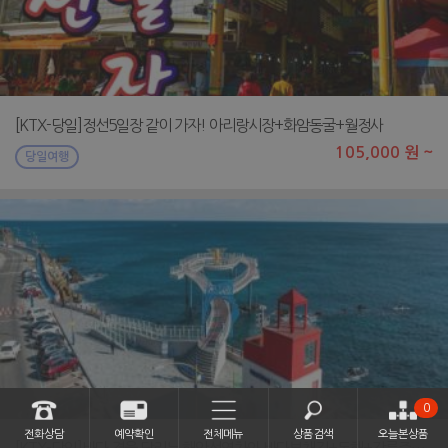
[KTX-당일]정선5일장 같이 가자! 아리랑시장+화암동굴+월정사
105,000 원 ~
당일여행
0
전화상담
예약확인
전체메뉴
상품검색
오늘본상품