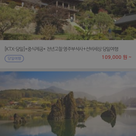
[KTX-당일]*중식제공* 천년고찰 영주부석사+선비세상 당일여행
109,000 원 ~
당일여행