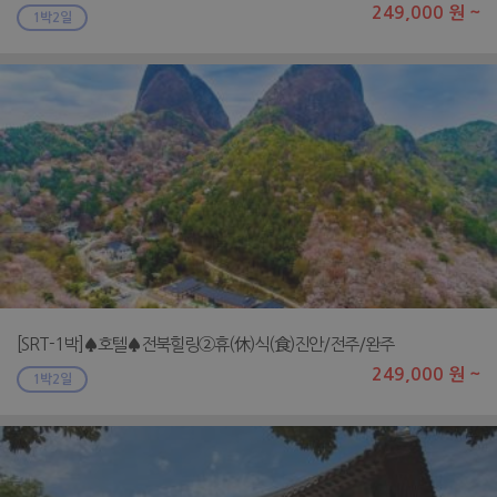
249,000 원 ~
1박2일
[SRT-1박]♠호텔♠전북힐링②휴(休)식(食)진안/전주/완주
249,000 원 ~
1박2일