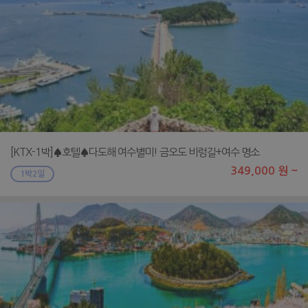
[KTX-1박]♠호텔♠다도해 여수별미! 금오도 비렁길+여수 명소
349,000 원 ~
1박2일