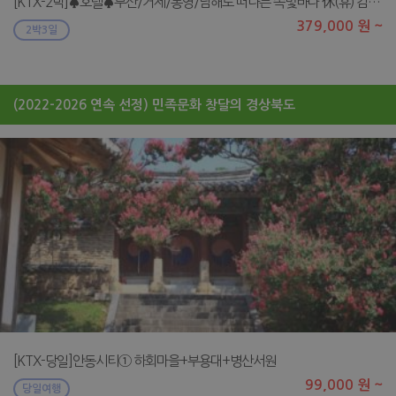
[KTX-2박]♠호텔♠부산/거제/통영/남해로 떠나는 쪽빛바다 休(휴) 감성여행
379,000 원 ~
2박3일
(2022-2026 연속 선정) 민족문화 창달의 경상북도
[KTX-당일]안동시티① 하회마을+부용대+병산서원
99,000 원 ~
당일여행