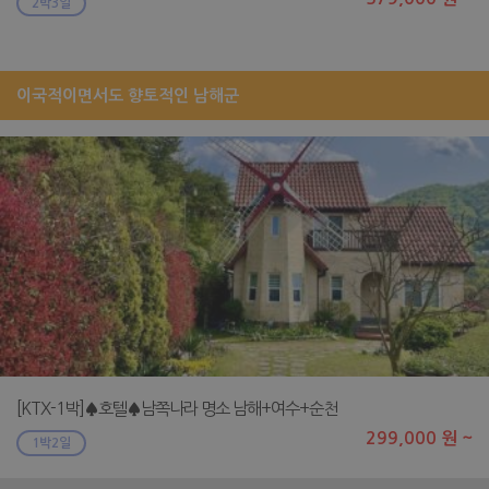
2박3일
이국적이면서도 향토적인 남해군
[KTX-1박]♠호텔♠남쪽나라 명소 남해+여수+순천
299,000 원 ~
1박2일