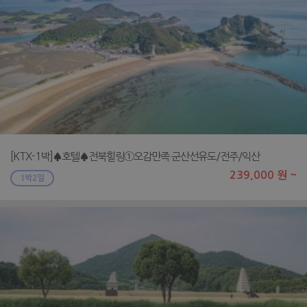
[KTX-1박]♠호텔♠전북힐링①오감만족 군산선유도/전주/익산
239,000 원 ~
1박2일