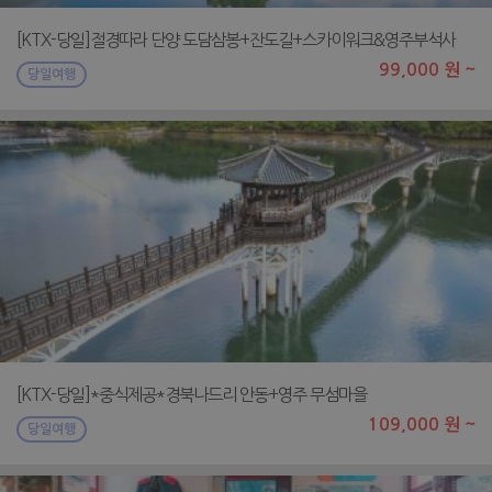
[KTX-당일]절경따라 단양 도담삼봉+잔도길+스카이워크&영주부석사
99,000 원 ~
당일여행
[KTX-당일]*중식제공*경북나드리 안동+영주 무섬마을
109,000 원 ~
당일여행