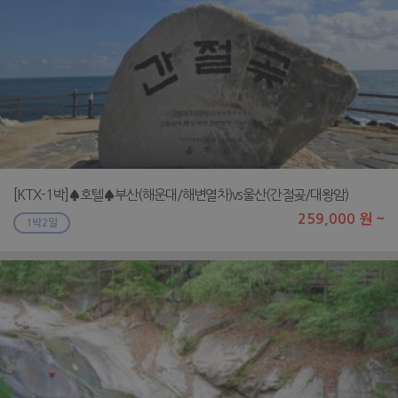
[KTX-1박]♠호텔♠부산(해운대/해변열차)vs울산(간절곶/대왕암)
259,000 원 ~
1박2일